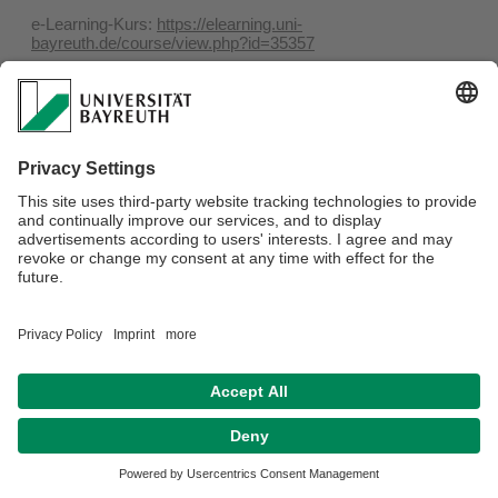
e-Learning-Kurs:
https://elearning.uni-
bayreuth.de/course/view.php?id=35357
Verantwortlich für die Redaktion:
Adrian Roßner
Datenschutz / Disclaimer
Barrierefreiheitserklärung
Impressum
Hausordnung
Sitemap
Kontakt