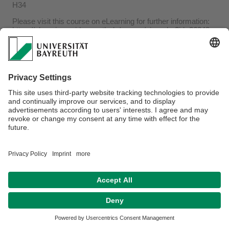
H34
Please visit this course on eLearning for further information:
https://elearning.uni-bayreuth.de/course/view.php?id=36843
Verantwortlich für die Redaktion:
Dr. Adrian Roßner
Datenschutz / Disclaimer
Barrierefreiheitserklärung
Impressum
Hausordnung
Sitemap
Kontakt